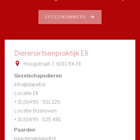
SPOEDNUMMERS
Dierenartsenpraktijk Ell
Hoogstraat 7, 6011 RX Ell
Gezelschapsdieren
info@dapell.nl
Locatie Ell
+31 (0)495 - 551 225
Locatie Boshoven
+31 (0)495 - 525 481
Paarden
paarden@dapell.nl