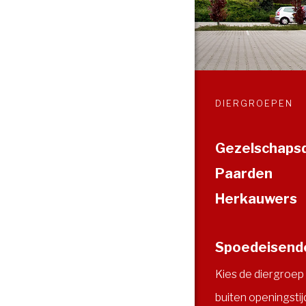
DIERGROEPEN
Gezelschaps
Paarden
Herkauwers
Spoedeisende
Kies de diergroep 
buiten openingsti