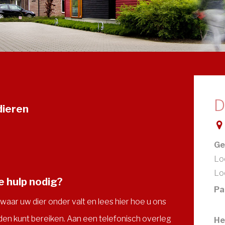
D
dieren
Ge
Loc
Lo
 hulp nodig?
Pa
waar uw dier onder valt en lees hier hoe u ons
jden kunt bereiken. Aan een telefonisch overleg
He