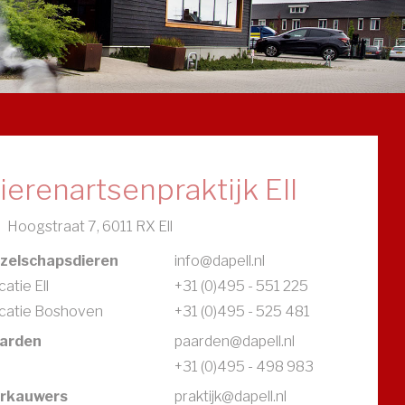
ierenartsenpraktijk Ell
Hoogstraat 7, 6011 RX Ell
zelschapsdieren
info@dapell.nl
atie Ell
+31 (0)495 - 551 225
catie Boshoven
+31 (0)495 - 525 481
arden
paarden@dapell.nl
+31 (0)495 - 498 983
rkauwers
praktijk@dapell.nl