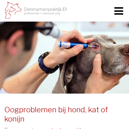
Oogproblemen bij hond, kat of
konijn