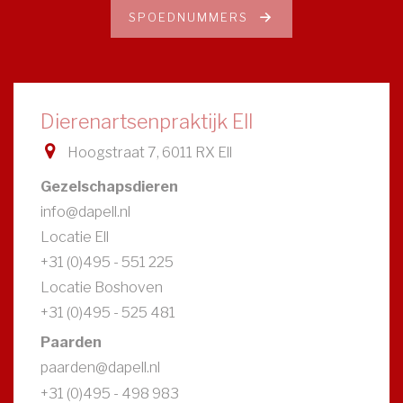
SPOEDNUMMERS
Dierenartsenpraktijk Ell
Hoogstraat 7, 6011 RX Ell
Gezelschapsdieren
info@dapell.nl
Locatie Ell
+31 (0)495 - 551 225
Locatie Boshoven
+31 (0)495 - 525 481
Paarden
paarden@dapell.nl
+31 (0)495 - 498 983