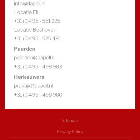
info@dapell.nl
Locatie Ell
+31 (0)495 - 551 225
Locatie Boshoven
+31 (0)495 - 525 481
Paarden
paarden@dapell.nl
+31 (0)495 - 498 983
Herkauwers
praktijk@dapell.nl
+31 (0)495 - 498 980
Sitemap
Privacy Policy