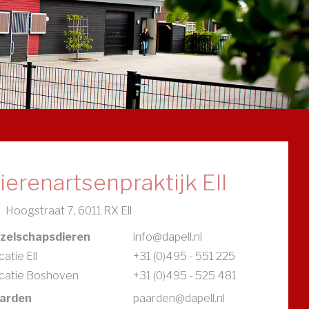
ierenartsenpraktijk Ell
Hoogstraat 7, 6011 RX Ell
zelschapsdieren
info@dapell.nl
atie Ell
+31 (0)495 - 551 225
catie Boshoven
+31 (0)495 - 525 481
arden
paarden@dapell.nl