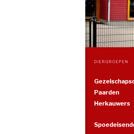
DIERGROEPEN
Gezelschaps
Paarden
Herkauwers
Spoedeisende