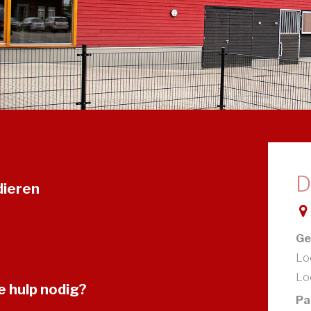
D
dieren
Ge
Loc
Lo
 hulp nodig?
Pa