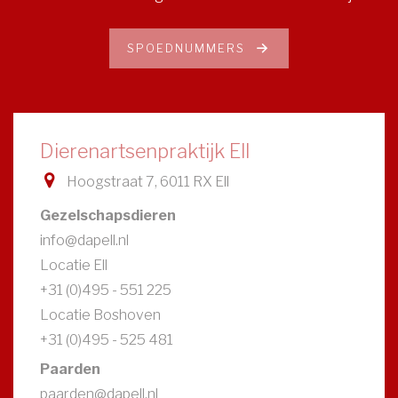
SPOEDNUMMERS
Dierenartsenpraktijk Ell
Hoogstraat 7, 6011 RX Ell
Gezelschapsdieren
info@dapell.nl
Locatie Ell
+31 (0)495 - 551 225
Locatie Boshoven
+31 (0)495 - 525 481
Paarden
paarden@dapell.nl