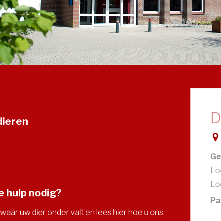
D
dieren
Ge
Loc
Lo
 hulp nodig?
Pa
waar uw dier onder valt en lees hier hoe u ons