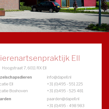
ierenartsenpraktijk Ell
Hoogstraat 7, 6011 RX Ell
zelschapsdieren
info@dapell.nl
atie Ell
+31 (0)495 - 551 225
catie Boshoven
+31 (0)495 - 525 481
arden
paarden@dapell.nl
+31 (0)495 - 498 983