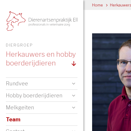
Home
>
Herkauwers
DIERGROEP
Herkauwers en hobby
boerderijdieren
Rundvee
Hobby boerderijdieren
Melkgeiten
Team