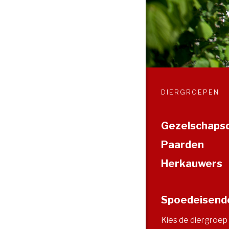
DIERGROEPEN
Gezelschaps
Paarden
Herkauwers
Spoedeisende
Kies de diergroep 